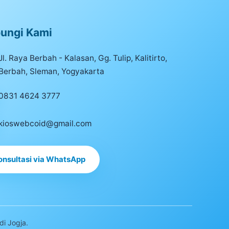
ungi Kami
Jl. Raya Berbah - Kalasan, Gg. Tulip, Kalitirto,
Berbah, Sleman, Yogyakarta
0831 4624 3777
kioswebcoid@gmail.com
onsultasi via WhatsApp
di Jogja.